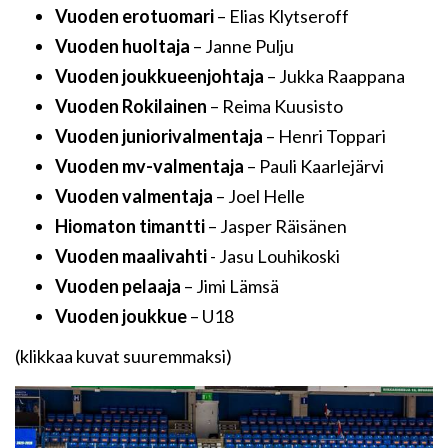
Vuoden erotuomari
– Elias Klytseroff
Vuoden huoltaja
– Janne Pulju
Vuoden joukkueenjohtaja
– Jukka Raappana
Vuoden Rokilainen
– Reima Kuusisto
Vuoden juniorivalmentaja
– Henri Toppari
Vuoden mv-valmentaja
– Pauli Kaarlejärvi
Vuoden valmentaja
– Joel Helle
Hiomaton timantti
– Jasper Räisänen
Vuoden maalivahti
- Jasu Louhikoski
Vuoden pelaaja
– Jimi Lämsä
Vuoden joukkue
– U18
(klikkaa kuvat suuremmaksi)