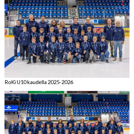
RoKi U10 kaudella 2025-2026