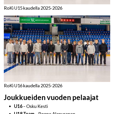
RoKi U15 kaudella 2025-2026
RoKi U16 kaudella 2025-2026
Joukkueiden vuoden pelaajat
U16
– Osku Kesti
U18
Team
– Roope Alapuranen