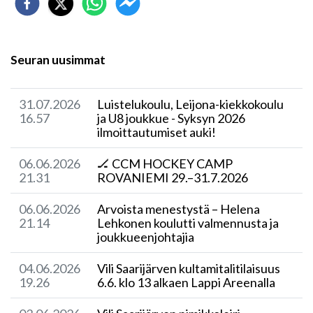
Seuran uusimmat
31.07.2026
Luistelukoulu, Leijona-kiekkokoulu
16.57
ja U8 joukkue - Syksyn 2026
ilmoittautumiset auki!
06.06.2026
🏒 CCM HOCKEY CAMP
21.31
ROVANIEMI 29.–31.7.2026
06.06.2026
Arvoista menestystä – Helena
21.14
Lehkonen koulutti valmennusta ja
joukkueenjohtajia
04.06.2026
Vili Saarijärven kultamitalitilaisuus
19.26
6.6. klo 13 alkaen Lappi Areenalla