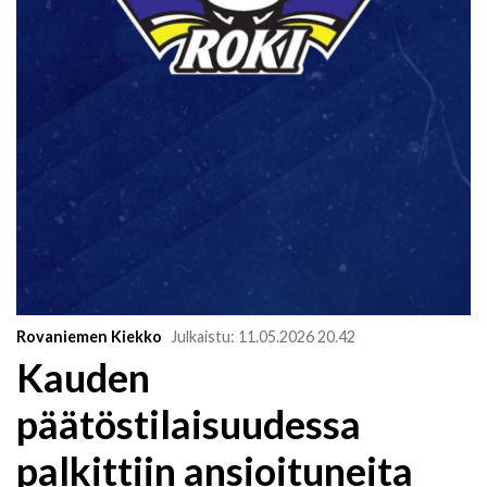
Rovaniemen Kiekko
Julkaistu
:
11.05.2026
20.42
Kauden
päätöstilaisuudessa
palkittiin ansioituneita