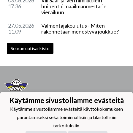
03.06.2026
Vili Saarijärven nimikkoleiri
17.36
huipentui maailmanmestarin
vierailuun
27.05.2026
Valmentajakoulutus - Miten
11.09
rakennetaan menestyvä joukkue?
Seuran uutisarkisto
Käytämme sivustollamme evästeitä
Tietosuojaseloste
Käytämme sivustollamme evästeitä käyttökokemuksen
parantamiseksi sekä toiminnallisiin ja tilastollisiin
Hiihtomajantie 6
96400 Rovaniemi
tarkoituksiin.