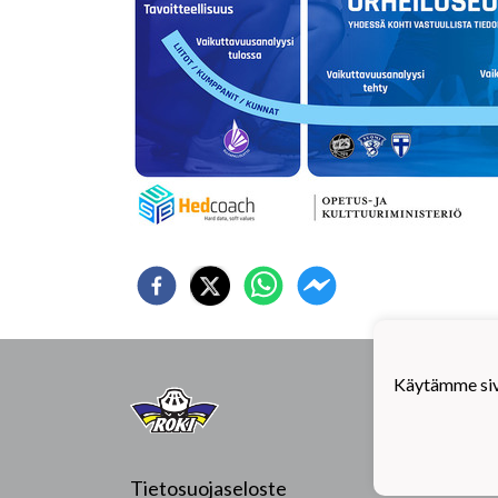
Hiiht
Käytämme sivu
96400
Tietosuojaseloste