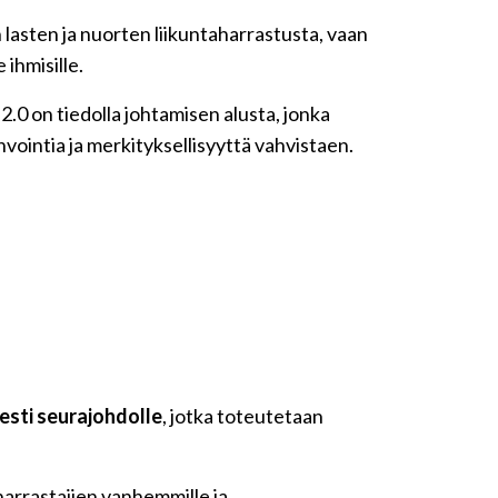
 lasten ja nuorten liikuntaharrastusta, vaan
 ihmisille.
 2.0 on tiedolla johtamisen alusta, jonka
vointia ja merkityksellisyyttä vahvistaen.
esti seurajohdolle
, jotka toteutetaan
 harrastajien vanhemmille ja