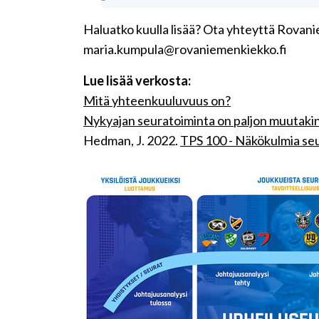
Haluatko kuulla lisää? Ota yhteyttä Rovani
maria.kumpula@rovaniemenkiekko.fi
Lue lisää verkosta:
Mitä yhteenkuuluvuus on?
Nykyajan seuratoiminta on paljon muutakin
Hedman, J. 2022.
TPS 100 - Näkökulmia se