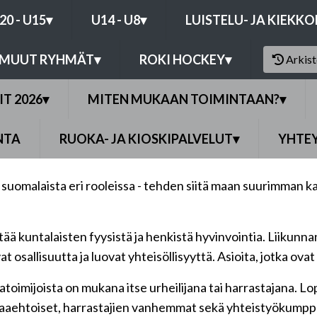
20 - U15
▾
U14 - U8
▾
LUISTELU- JA KIEKK
MUUT RYHMÄT
▾
ROKI HOCKEY
▾
Arkis
IT 2026
▾
MITEN MUKAAN TOIMINTAAN?
▾
NTA
RUOKA- JA KIOSKIPALVELUT
▾
YHTE
uomalaista eri rooleissa - tehden siitä maan suurimman kans
ä kuntalaisten fyysistä ja henkistä hyvinvointia. Liikunnan
allisuutta ja luovat yhteisöllisyyttä. Asioita, jotka ovat m
toimijoista on mukana itse urheilijana tai harrastajana. Lo
vapaaehtoiset, harrastajien vanhemmat sekä yhteistyökumpp