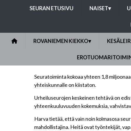
SEURAN ETUSIVU
NAISET
▾
U
ROVANIEMEN KIEKKO
▾
KESÄLEIR
EROTUOMARITOIMI
Seuratoiminta kokoaa yhteen 1,8 miljoonaa s
yhteiskunnalle on kiistaton.
Urheiluseurojen keskeinen tehtävä on edistä
yhteenkuuluvuuden kokemuksia, vahvistavat os
Harva tietää, että vain noin kolmasosa seura
mahdollistajina. Heitä ovat työntekijät, 