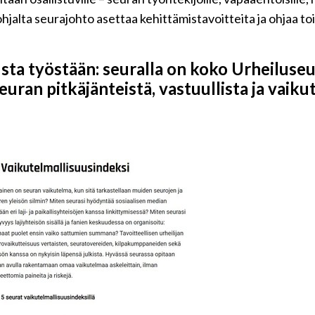
jalta seurajohto asettaa kehittämistavoitteita ja ohjaa t
ta työstään: seuralla on koko Urheiluseu
euran pitkäjänteistä, vastuullista ja vaik