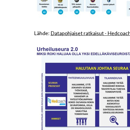
Lähde:
Datapohjaiset ratkaisut - Hedcoac