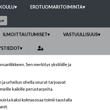
OKOULU
▾
EROTUOMARITOIMINTA
▾
to
▾
ILMOITTAUTUMISET
▾
VASTUULLISUUS
▾
YSTIEDOT
▾
anliikkeen. Sen merkitys yksilöille ja
 ja urheilun ohella seurat tarjoavat
eille kaikille perustarpeita.
puista kaksi kolmasosaa toimii taustalla
anit.