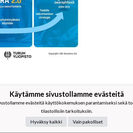
Käytämme sivustollamme evästeitä
omajantie 6
stollamme evästeitä käyttökokemuksen parantamiseksi sekä toim
 Rovaniemi
tilastollisiin tarkoituksiin.
Hyväksy kaikki
Vain pakolliset