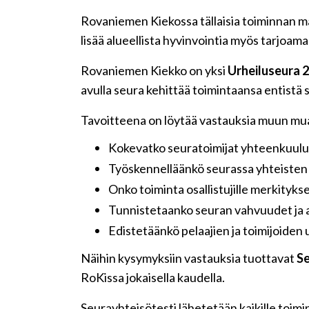
Rovaniemen Kiekossa tällaisia toiminnan mah
lisää alueellista hyvinvointia myös tarjoamall
Rovaniemen Kiekko on yksi
Urheiluseura 2
avulla seura kehittää toimintaansa entistä 
Tavoitteena on löytää vastauksia muun mua
Kokevatko seuratoimijat yhteenkuul
Työskennelläänkö seurassa yhteisten
Onko toiminta osallistujille merkitykse
Tunnistetaanko seuran vahvuudet ja 
Edistetäänkö pelaajien ja toimijoiden 
Näihin kysymyksiin vastauksia tuottavat
Se
RoKissa jokaisella kaudella.
Seurayhteisötesti lähetetään kaikille toimin