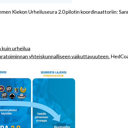
emen Kiekon Urheiluseura 2.0 pilotin koordinaattoriin: S
 kuin urheilua
uratoiminnan yhteiskunnalliseen vaikuttavuuteen.
HedCoac