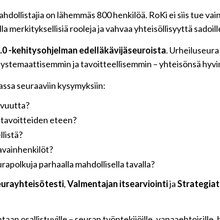
dollistajia on lähemmäs 800 henkilöä. RoKi ei siis tue vain
a merkityksellisiä rooleja ja vahvaa yhteisöllisyyttä sadoille
.0 -kehitysohjelman edelläkävijäseuroista
. Urheiluseura
systemaattisemmin ja tavoitteellisemmin – yhteisönsä hyvin
ssa seuraaviin kysymyksiin:
uvuutta?
 tavoitteiden eteen?
llistä?
avainhenkilöt?
urapolkuja parhaalla mahdollisella tavalla?
urayhteisötesti
,
Valmentajan itsearviointi
ja
Strategiat
taan osallistuville – seuran työntekijöille, vapaaehtoisille,