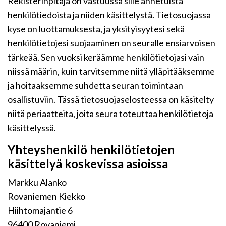
Rekisterinpitäjä on vastuussa sille annetuista
henkilötiedoista ja niiden käsittelystä. Tietosuojassa
kyse on luottamuksesta, ja yksityisyytesi sekä
henkilötietojesi suojaaminen on seuralle ensiarvoisen
tärkeää. Sen vuoksi keräämme henkilötietojasi vain
niissä määrin, kuin tarvitsemme niitä ylläpitääksemme
ja hoitaaksemme suhdetta seuran toimintaan
osallistuviin. Tässä tietosuojaselosteessa on käsitelty
niitä periaatteita, joita seura toteuttaa henkilötietoja
käsittelyssä.
Yhteyshenkilö henkilötietojen
käsittelyä koskevissa asioissa
Markku Alanko
Rovaniemen Kiekko
Hiihtomajantie 6
96400 Rovaniemi