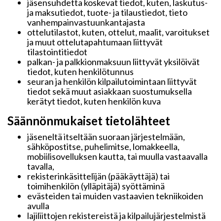
jäsensuhdetta koskevat tiedot, kuten, laskutus-
ja maksutiedot, tuote- ja tilaustiedot, tieto
vanhempainvastuunkantajasta
ottelutilastot, kuten, ottelut, maalit, varoitukset
ja muut ottelutapahtumaan liittyvät
tilastointitiedot
palkan- ja palkkionmaksuun liittyvät yksilöivät
tiedot, kuten henkilötunnus
seuran ja henkilön kilpailutoimintaan liittyvät
tiedot sekä muut asiakkaan suostumuksella
kerätyt tiedot, kuten henkilön kuva
Säännönmukaiset tietolähteet
jäseneltä itseltään suoraan järjestelmään,
sähköpostitse, puhelimitse, lomakkeella,
mobiilisovelluksen kautta, tai muulla vastaavalla
tavalla,
rekisterinkäsittelijän (pääkäyttäjä) tai
toimihenkilön (ylläpitäjä) syöttäminä
evästeiden tai muiden vastaavien tekniikoiden
avulla
lajiliittojen rekistereistä ja kilpailujärjestelmistä