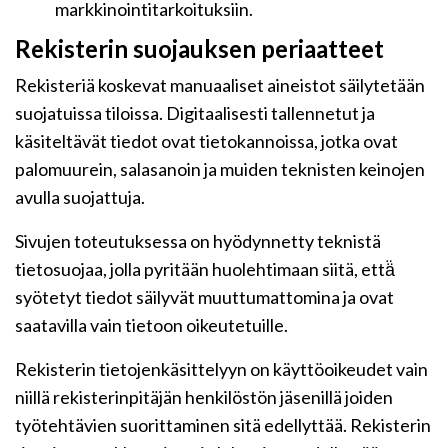
markkinointitarkoituksiin.
Rekisterin suojauksen periaatteet
Rekisteriä koskevat manuaaliset aineistot säilytetään
suojatuissa tiloissa. Digitaalisesti tallennetut ja
käsiteltävät tiedot ovat tietokannoissa, jotka ovat
palomuurein, salasanoin ja muiden teknisten keinojen
avulla suojattuja.
Sivujen toteutuksessa on hyödynnetty teknistä
tietosuojaa, jolla pyritään huolehtimaan siitä, että̈
syötetyt tiedot säilyvät muuttumattomina ja ovat
saatavilla vain tietoon oikeutetuille.
Rekisterin tietojenkäsittelyyn on käyttöoikeudet vain
niillä rekisterinpitäjän henkilöstön jäsenillä joiden
työtehtävien suorittaminen sitä edellyttää. Rekisterin