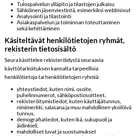
Tulospalvelun ylläpito ja tilastojen julkaisu
Sähköinen jäsenviestintä, esimerkiksi webbisivut
Analysointi ja tilastointi
Asiakaspalvelun ja toiminnan toteuttaminen
sekä kehittäminen
Käsiteltävät henkilötietojen ryhmät,
rekisterin tietosisältö
Seura käsittelee rekisteröidystä seuraavia
käyttötarkoituksen kannalta tarpeellisia
henkilötietoja tai henkilötietojen ryhmiä:
yhteystiedot, kuten nimi, osoite,
puhelinnumerot, sähköpostiosoitteet,
rekisteröitymistiedot, kuten käyttäjätunnus,
nimimerkki, salasana ja muu mahdollinen yksilöivä
tunnus,
demografiatiedot, kuten ikä, sukupuoli ja
äidinkieli,
mahdolliset luvat ja suostumukset