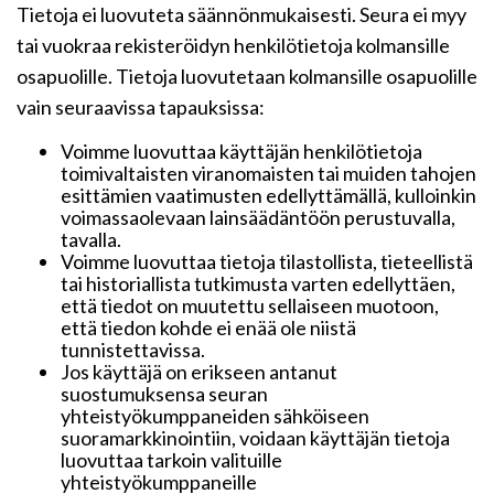
Tietoja ei luovuteta säännönmukaisesti. Seura ei myy
tai vuokraa rekisteröidyn henkilötietoja kolmansille
osapuolille. Tietoja luovutetaan kolmansille osapuolille
vain seuraavissa tapauksissa:
Voimme luovuttaa käyttäjän henkilötietoja
toimivaltaisten viranomaisten tai muiden tahojen
esittämien vaatimusten edellyttämällä, kulloinkin
voimassaolevaan lainsäädäntöön perustuvalla,
tavalla.
Voimme luovuttaa tietoja tilastollista, tieteellistä
tai historiallista tutkimusta varten edellyttäen,
että tiedot on muutettu sellaiseen muotoon,
että tiedon kohde ei enää ole niistä
tunnistettavissa.
Jos käyttäjä on erikseen antanut
suostumuksensa seuran
yhteistyökumppaneiden sähköiseen
suoramarkkinointiin, voidaan käyttäjän tietoja
luovuttaa tarkoin valituille
yhteistyökumppaneille