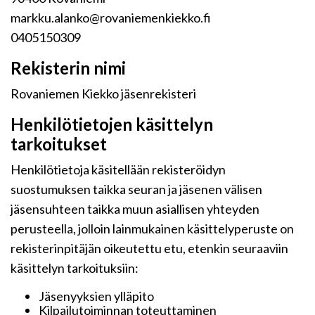
markku.alanko@rovaniemenkiekko.fi
0405150309
Rekisterin nimi
Rovaniemen Kiekko jäsenrekisteri
Henkilötietojen käsittelyn
tarkoitukset
Henkilötietoja käsitellään rekisteröidyn
suostumuksen taikka seuran ja jäsenen välisen
jäsensuhteen taikka muun asiallisen yhteyden
perusteella, jolloin lainmukainen käsittelyperuste on
rekisterinpitäjän oikeutettu etu, etenkin seuraaviin
käsittelyn tarkoituksiin:
Jäsenyyksien ylläpito
Kilpailutoiminnan toteuttaminen