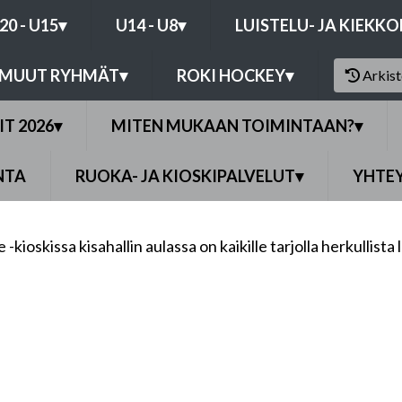
20 - U15
▾
U14 - U8
▾
LUISTELU- JA KIEKK
MUUT RYHMÄT
▾
ROKI HOCKEY
▾
Arkis
IT 2026
▾
MITEN MUKAAN TOIMINTAAN?
▾
NTA
RUOKA- JA KIOSKIPALVELUT
▾
YHTE
oskissa kisahallin aulassa on kaikille tarjolla herkullista 