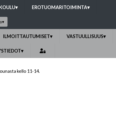
OKOULU
▾
EROTUOMARITOIMINTA
▾
to
▾
ILMOITTAUTUMISET
▾
VASTUULLISUUS
▾
YSTIEDOT
▾
lounasta kello 11-14.