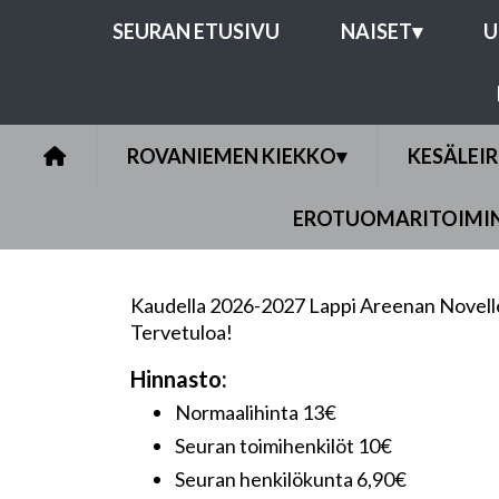
SEURAN ETUSIVU
NAISET
▾
U
ROVANIEMEN KIEKKO
▾
KESÄLEIR
EROTUOMARITOIMI
Kaudella 2026-2027 Lappi Areenan Novelle -ki
Tervetuloa!
Hinnasto:
Normaalihinta 13€
Seuran toimihenkilöt 10€
Seuran henkilökunta 6,90€