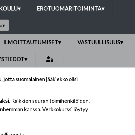
OKOULU
▾
EROTUOMARITOIMINTA
▾
to
▾
ILMOITTAUTUMISET
▾
VASTUULLISUUS
▾
YSTIEDOT
▾
 jotta suomalainen jääkiekko olisi
aksi.
Kaikkien seuran toimihenkilöiden,
 vanhemman kanssa. Verkkokurssi löytyy
llisuus/k...