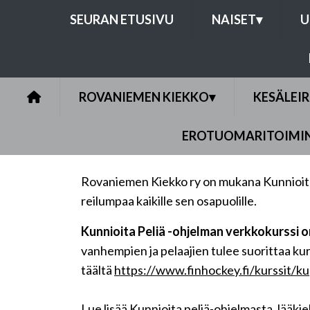
SEURAN ETUSIVU
NAISET
▾
U
ROVANIEMEN KIEKKO
▾
KESÄLEIR
EROTUOMARITOIMI
Rovaniemen Kiekko ry on mukana Kunnioita p
reilumpaa kaikille sen osapuolille.
Kunnioita Peliä -ohjelman verkkokurssi on
vanhempien ja pelaajien tulee suorittaa ku
täältä
https://www.finhockey.fi/kurssit/k
Lue lisää Kunnioita peliä-ohjelmasta Jääkiek