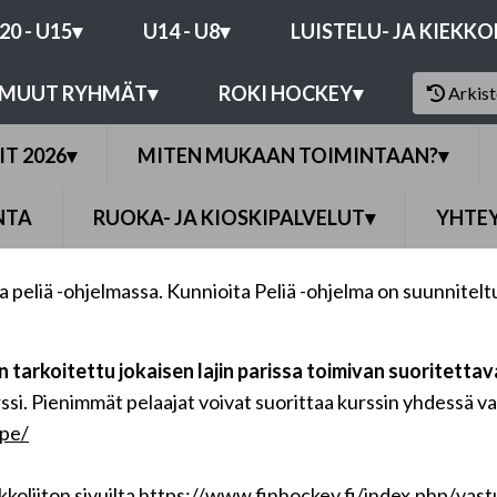
20 - U15
▾
U14 - U8
▾
LUISTELU- JA KIEKK
MUUT RYHMÄT
▾
ROKI HOCKEY
▾
Arkis
IT 2026
▾
MITEN MUKAAN TOIMINTAAN?
▾
NTA
RUOKA- JA KIOSKIPALVELUT
▾
YHTE
eliä -ohjelmassa. Kunnioita Peliä -ohjelma on suunniteltu,
 tarkoitettu jokaisen lajin parissa toimivan suoritettav
rssi. Pienimmät pelaajat voivat suorittaa kurssin yhdessä
upe/
koliiton sivuilta
https://www.finhockey.fi/index.php/vastuu