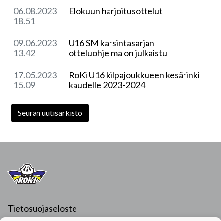
06.08.2023
Elokuun harjoitusottelut
18.51
09.06.2023
U16 SM karsintasarjan
13.42
otteluohjelma on julkaistu
17.05.2023
RoKi U16 kilpajoukkueen kesärinki
15.09
kaudelle 2023-2024
Seuran uutisarkisto
Tietosuojaseloste