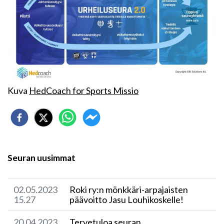
Kuva
HedCoach for Sports Missio
Seuran uusimmat
02.05.2023
Roki ry:n mönkkäri-arpajaisten
15.27
päävoitto Jasu Louhikoskelle!
20.04.2023
Tervetuloa seuran