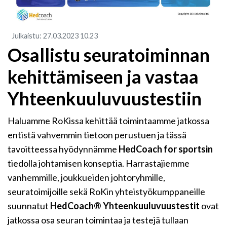
Julkaistu
:
27.03.2023
10.23
Osallistu seuratoiminnan
kehittämiseen ja vastaa
Yhteenkuuluvuustestiin
Haluamme RoKissa kehittää toimintaamme jatkossa
entistä vahvemmin tietoon perustuen ja tässä
tavoitteessa hyödynnämme
HedCoach for sportsin
tiedolla johtamisen konseptia. Harrastajiemme
vanhemmille, joukkueiden johtoryhmille,
seuratoimijoille sekä RoKin yhteistyökumppaneille
suunnatut
HedCoach® Yhteenkuuluvuustestit
ovat
jatkossa osa seuran toimintaa ja testejä tullaan