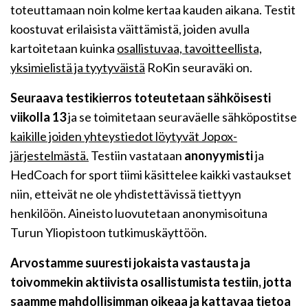
toteuttamaan noin kolme kertaa kauden aikana. Testit
koostuvat erilaisista väittämistä, joiden avulla
kartoitetaan kuinka
osallistuvaa, tavoitteellista,
yksimielistä ja tyytyväistä
RoKin seuraväki on.
Seuraava testikierros toteutetaan sähköisesti
viikolla 13
ja se toimitetaan seuraväelle sähköpostitse
kaikille joiden yhteystiedot löytyvät Jopox-
järjestelmästä.
Testiin vastataan
anonyymisti
ja
HedCoach for sport tiimi käsittelee kaikki vastaukset
niin, etteivät ne ole yhdistettävissä tiettyyn
henkilöön. Aineisto luovutetaan anonymisoituna
Turun Yliopistoon tutkimuskäyttöön.
Arvostamme suuresti jokaista vastausta ja
toivommekin aktiivista osallistumista testiin, jotta
saamme mahdollisimman oikeaa ja kattavaa tietoa