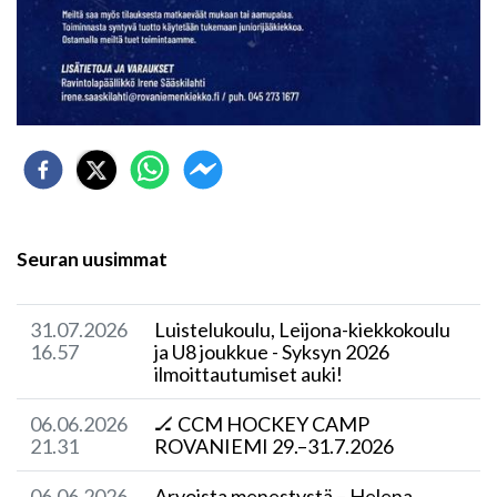
Seuran uusimmat
31.07.2026
Luistelukoulu, Leijona-kiekkokoulu
16.57
ja U8 joukkue - Syksyn 2026
ilmoittautumiset auki!
06.06.2026
🏒 CCM HOCKEY CAMP
21.31
ROVANIEMI 29.–31.7.2026
06.06.2026
Arvoista menestystä – Helena