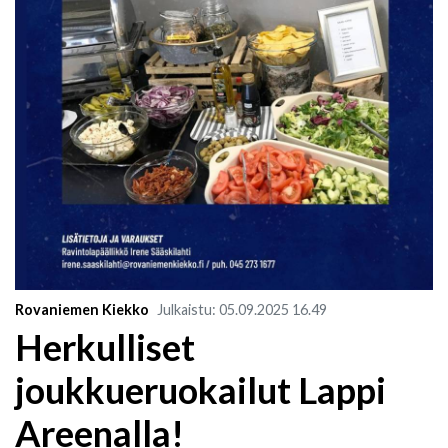
Rovaniemen Kiekko
Julkaistu
:
05.09.2025
16.49
Herkulliset
joukkueruokailut Lappi
Areenalla!