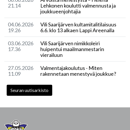
21.14
Lehkonen koulutti valmennusta ja
joukkueenjohtajia
04.06.2026
Vili Saarijärven kultamitalitilaisuus
19.26
6.6. klo 13 alkaen Lappi Areenalla
03.06.2026
Vili Saarijärven nimikkoleiri
17.36
huipentui maailmanmestarin
vierailuun
27.05.2026
Valmentajakoulutus - Miten
11.09
rakennetaan menestyvä joukkue?
Seuran uutisarkisto