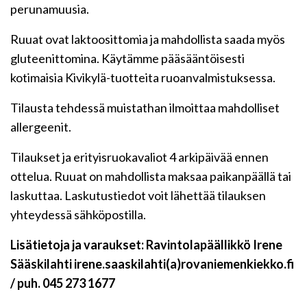
perunamuusia.
Ruuat ovat laktoosittomia ja mahdollista saada myös
gluteenittomina. Käytämme pääsääntöisesti
kotimaisia Kivikylä-tuotteita ruoanvalmistuksessa.
Tilausta tehdessä muistathan ilmoittaa mahdolliset
allergeenit.
Tilaukset ja erityisruokavaliot 4 arkipäivää ennen
ottelua. Ruuat on mahdollista maksaa paikanpäällä tai
laskuttaa. Laskutustiedot voit lähettää tilauksen
yhteydessä sähköpostilla.
Lisätietoja ja varaukset: Ravintolapäällikkö Irene
Sääskilahti irene.saaskilahti(a)rovaniemenkiekko.fi
/ puh. 045 273 1677