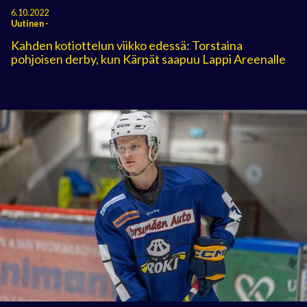
6.10.2022
Uutinen
-
Kahden kotiottelun viikko edessä: Torstaina
pohjoisen derby, kun Kärpät saapuu Lappi Areenalle