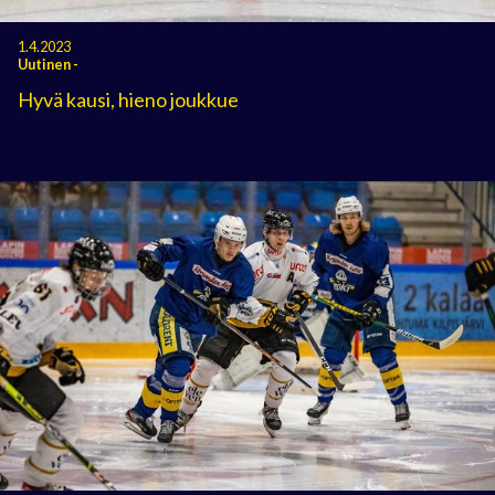
1.4.2023
Uutinen
-
Hyvä kausi, hieno joukkue