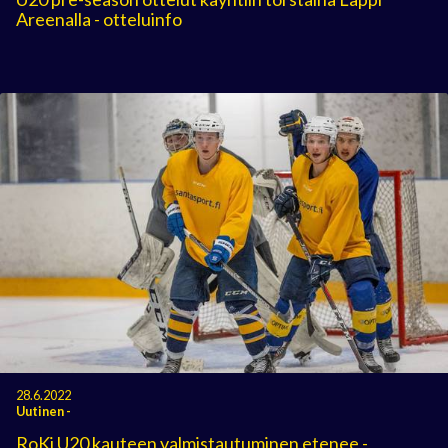
Areenalla - otteluinfo
28.6.2022
Uutinen
-
RoKi U20 kauteen valmistautuminen etenee -