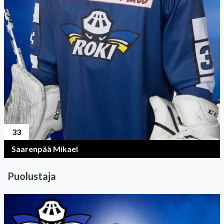
33
Saarenpää Mikael
Puolustaja