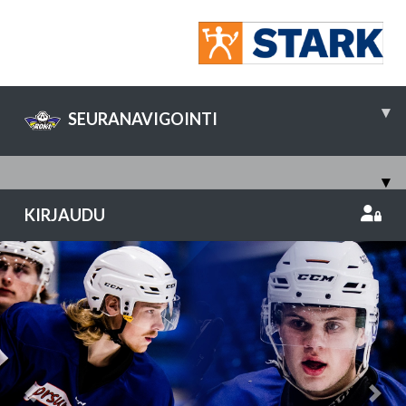
▾
SEURANAVIGOINTI
▾
KIRJAUDU
Previous
Nex