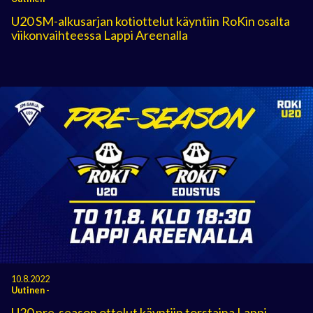
U20 SM-alkusarjan kotiottelut käyntiin RoKin osalta
viikonvaihteessa Lappi Areenalla
10.8.2022
Uutinen
-
U20 pre-season ottelut käyntiin torstaina Lappi