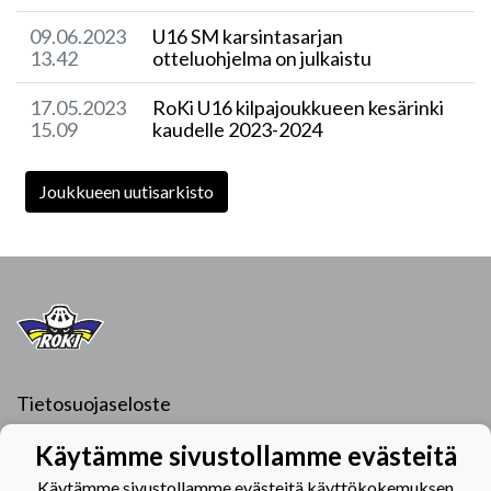
09.06.2023
U16 SM karsintasarjan
13.42
otteluohjelma on julkaistu
17.05.2023
RoKi U16 kilpajoukkueen kesärinki
15.09
kaudelle 2023-2024
Joukkueen uutisarkisto
Tietosuojaseloste
Hiihtomajantie 6
Käytämme sivustollamme evästeitä
96400 Rovaniemi
Käytämme sivustollamme evästeitä käyttökokemuksen