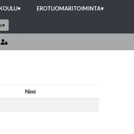
OKOULU
▾
EROTUOMARITOIMINTA
▾
to
▾
Nimi