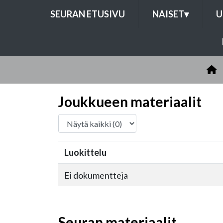
SEURAN ETUSIVU
NAISET
▾
U
Joukkueen materiaalit
Luokittelu
Ei dokumentteja
Seuran materiaalit