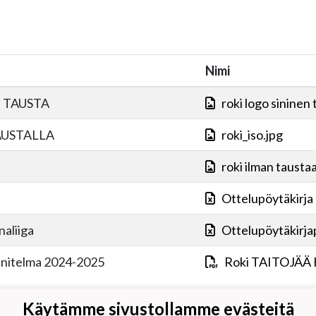
Nimi
 TAUSTA
roki logo sininen 
AUSTALLA
roki_iso.jpg
roki ilman tausta
Ottelupöytäkirja 
naliiga
Ottelupöytäkirjap
nnitelma 2024-2025
Roki TAITOJÄÄ
Käytämme sivustollamme evästeitä
omajantie 6