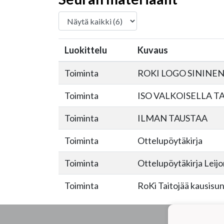
Luokittelu
Kuvaus
Toiminta
ROKI LOGO SININEN
Toiminta
ISO VALKOISELLA T
Toiminta
ILMAN TAUSTAA
Toiminta
Ottelupöytäkirja
Toiminta
Ottelupöytäkirja Leijo
Toiminta
RoKi Taitojää kausisu
Hiiht