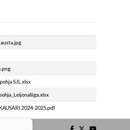
tausta.jpg
a.png
pohja SJL.xlsx
ohja_Leijonaliiga.xlsx
 KAUSARI 2024-2025.pdf