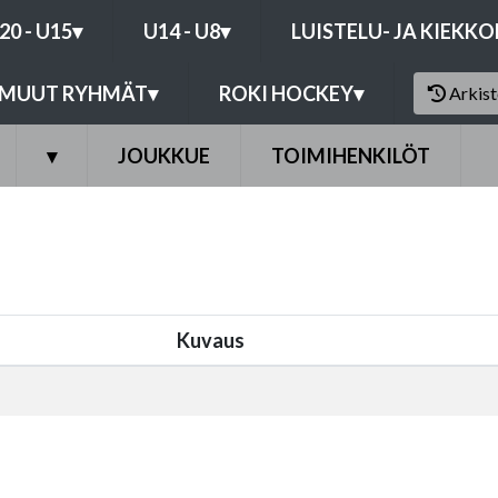
20 - U15
▾
U14 - U8
▾
LUISTELU- JA KIEKK
MUUT RYHMÄT
▾
ROKI HOCKEY
▾
Arkis
▾
JOUKKUE
TOIMIHENKILÖT
Kuvaus