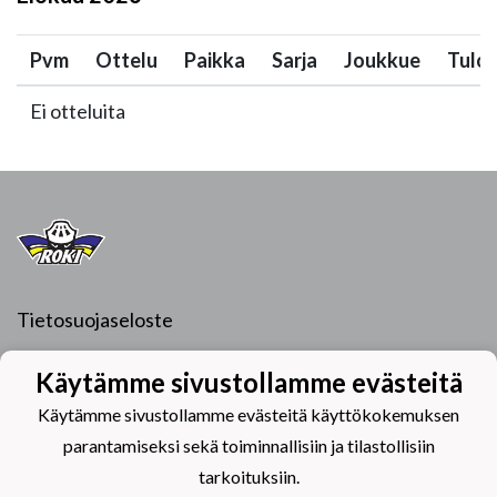
Pvm
Ottelu
Paikka
Sarja
Joukkue
Tulo
Ei otteluita
Tietosuojaseloste
Hiihtomajantie 6
Käytämme sivustollamme evästeitä
96400 Rovaniemi
Käytämme sivustollamme evästeitä käyttökokemuksen
parantamiseksi sekä toiminnallisiin ja tilastollisiin
tarkoituksiin.