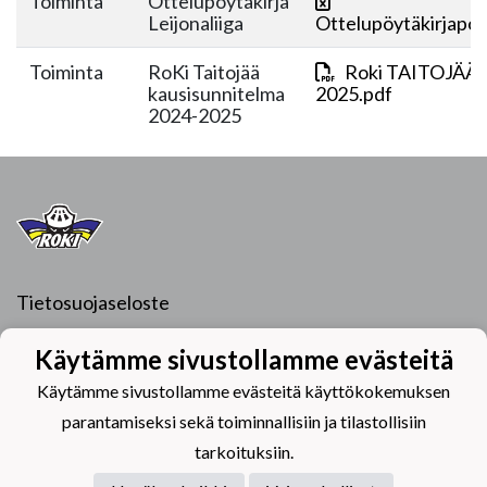
Toiminta
Ottelupöytäkirja
Leijonaliiga
Ottelupöytäkirjapohj
Toiminta
RoKi Taitojää
Roki TAITOJÄÄ
kausisunnitelma
2025.pdf
2024-2025
Tietosuojaseloste
Hiihtomajantie 6
Käytämme sivustollamme evästeitä
96400 Rovaniemi
Käytämme sivustollamme evästeitä käyttökokemuksen
parantamiseksi sekä toiminnallisiin ja tilastollisiin
tarkoituksiin.