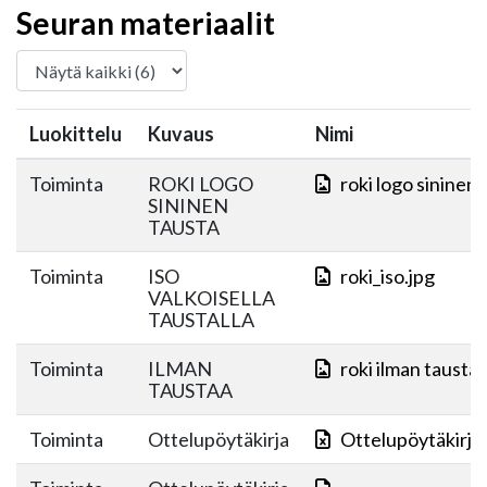
Seuran materiaalit
Luokittelu
Kuvaus
Nimi
Toiminta
ROKI LOGO
roki logo sininen 
SININEN
TAUSTA
Toiminta
ISO
roki_iso.jpg
VALKOISELLA
TAUSTALLA
Toiminta
ILMAN
roki ilman tausta
TAUSTAA
Toiminta
Ottelupöytäkirja
Ottelupöytäkirja 