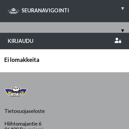
▾
SEURANAVIGOINTI
▾
KIRJAUDU
Ei lomakkeita
Tietosuojaseloste
Hiihtomajantie 6